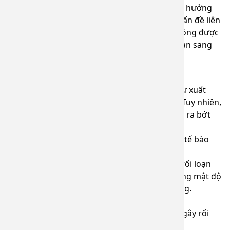
Bớt hori là bệnh lành tính, không gây ảnh hưởng
đến sức khỏe nhưng nó lại gây ra nhiều vấn đề liên
quan đến tính thẩm mỹ. Ngoài ra, nếu không được
chăm sóc đúng cách, bớt hori có thể lây lan sang
các vùng da xung quanh.
2. Nguyên nhân dẫn đến bớt hori?
Cho đến nay, nguyên nhân thực sự dẫn đến sự xuất
hiện của bớt hori vẫn chưa được xác định rõ. Tuy nhiên,
có một số giả định cho rằng nguyên nhân gây ra bớt
hori có thể là do:
+ Sự phân bố bất thường, lạc chỗ của các tế bào
hắc tố ở lớp trung bì của da.
+ Sự kích hoạt của các yếu tố như tia UV, rối loạn
hormone, mang thai, viêm da,... có thể làm tăng mật độ
của các tế bào hắc tố các vị trí da bị tổn thương.
+ Do di truyền.
+ Do tác dụng phụ của một số loại thuốc gây rối
loạn hormone như thuốc tránh thai,...