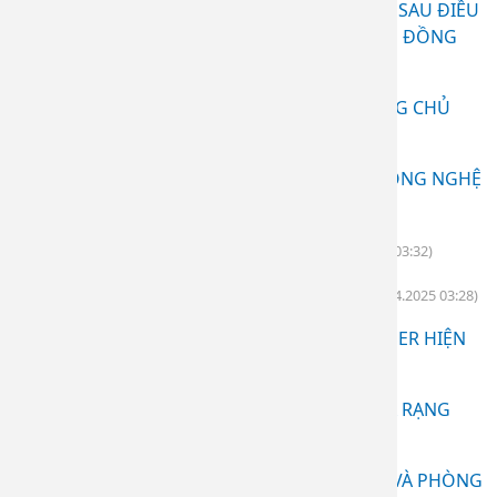
BỆNH NHÂN VẢY NẾN HỒI PHỤC TÍCH CỰC SAU ĐIỀU
TỊ TẠI KHOA BỆNH DA - BỆNH VIỆN DA LIỄU ĐỒNG
NAI
(27.04.2025 06:50)
CẨN THẬN VỚI NỐT "GIẢ NỐT RUỒI", ĐỪNG CHỦ
QUAN!
(27.04.2025 06:43)
TỐI ƯU QUÁ TRÌNH LÀNH THƯƠNG VỚI CÔNG NGHỆ
PLASMA LẠNH
(27.04.2025 03:52)
TIÊM FILLER SAO CHO AN TOÀN?
(27.04.2025 03:32)
CÂN CHỈNH KHUÔN MẶT BẰNG FILLER
(27.04.2025 03:28)
XÓA XĂM AN TOÀN BẰNG CÔNG NGHỆ LASER HIỆN
ĐẠI
(27.04.2025 03:16)
BẢO VỆ HÀNG RÀO DA ĐỂ CÓ MỘT LÀN DA RẠNG
NGỜI
(27.04.2025 03:05)
BỆNH DA MÙA NẮNG NÓNG: CẨN TRỌNG VÀ PHÒNG