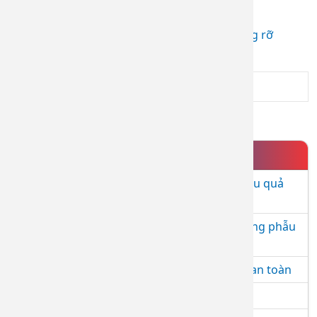
NGỪA!
(27.04.2025 02:09)
Tạm biệt rãnh cười - Chào đón nụ cười rạng rỡ
(07.04.2025 08:48)
1
DỊCH VỤ NỔI BẬT
Tiêm BAP - giải pháp trẻ hóa da an toàn, hiệu quả
và hiện đại
Tiêm Filler - Giải pháp làm đẹp an toàn, không phẫu
thuật
Nâng cơ mặt bằng máy RF – Trẻ hóa làn da an toàn
Điều trị Laser nốt ruồi