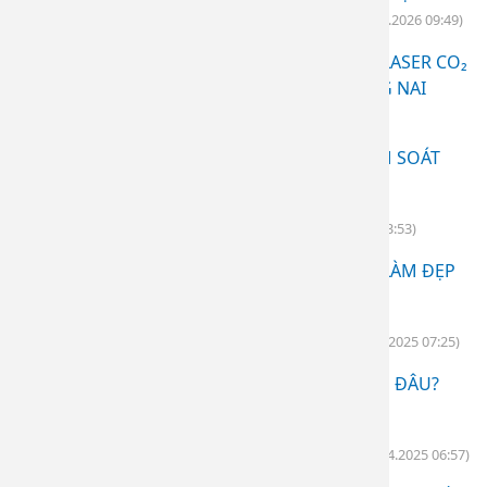
VIỆN DA LIỄU THÀNH PHỐ ĐỒNG NAI
(26.06.2026 09:49)
ĐIỀU TRỊ SKIN TAGS (U MỀM TREO) BẰNG LASER CO₂
TẠI BỆNH VIỆN DA LIỄU THÀNH PHỐ ĐỒNG NAI
(26.06.2026 09:46)
CHÀM BÀN TAY - HOÀN TOÀN CÓ THỂ KIỂM SOÁT
(26.06.2026 09:42)
CHĂM SÓC DA MÙA HANH KHÔ
(24.12.2025 03:53)
KHÔNG NÊN CHẠY THEO CÁC XU HƯỚNG LÀM ĐẸP
TRÊN MẠNG
(01.11.2025 09:28)
6 BỆNH PHỔ BIẾN MÙA NẮNG NÓNG
(27.04.2025 07:25)
SKINTAGS - THỊT THỪA: NGUYÊN NHÂN DO ĐÂU?
(27.04.2025 07:22)
CHĂM SÓC DA SAU PEEL DA HÓA HỌC
(27.04.2025 06:57)