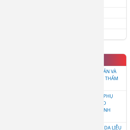
Điều trị các loại sẹo (lồi, lõm, xấu) hiệu quả
Điều trị triệt lông bằng công nghệ IPL
Điều trị nám - tàn nhang - bớt Ota - cafe
Khám và điều trị các bệnh về da liễu
TIN NỔI BẬT
HỘI THẢO KHOA HỌC "CHĂM SÓC DA CƠ BẢN VÀ
CHUYÊN SÂU TRONG THỰC HÀNH DA LIỄU - THẨM
MỸ NĂM 2026"
LỄ CÔNG BỐ QUYẾT ĐỊNH GIAO NHIỆM VỤ PHỤ
TRÁCH, ĐIỀU HÀNH BỆNH VIỆN DA LIỄU CHO
BS.CKII. ĐÀO TÂN HIỆP – PHÓ GIÁM ĐỐC BỆNH
VIỆN
LỄ KỶ NIỆM 40 NĂM THÀNH LẬP BỆNH VIỆN DA LIỄU