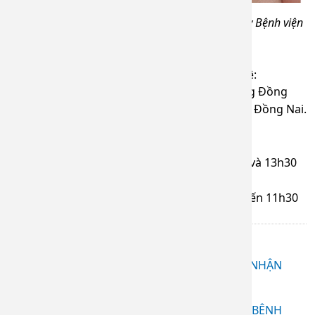
Quý anh/ chị có các vấn đề như trên hãy đến ngày Bệnh viện
Da liễu Đồng Nai để được tư vấn và điều trị nhé!
Để được tư vấn và khám bệnh, vui lòng liên hệ:
Bệnh viện Da Liễu Đồng Nai - 1490 Đường Đồng
Khởi, Khu phố 3, phường Trảng Dài, Biên Hòa, Đồng Nai.
Hotline khoa khám bệnh: 02513898434
Thời gian khám bệnh của bệnh viện:
Từ thứ hai đến thứ sáu: Từ 7h30 đến 11h và 13h30
đến 16h.
Thứ bảy & Chủ nhật: buổi sáng từ 7h30 đến 11h30
Bài liên quan
VIÊM DA TIẾP XÚC DO KIẾN BA KHOANG – NHẬN
BIẾT ĐÚNG, XỬ TRÍ KỊP THỜI
(01.08.2026 01:18)
BỚT RƯỢU VANG - ĐIỀU TRỊ HIỆU QUẢ TẠI BỆNH