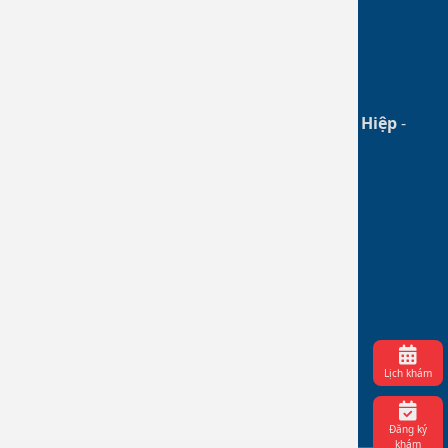
096.791.1717
dalieudongnai@gmail.com
Facebook
Chịu trách nhiệm chính: BS CKII.
Đào Tân Hiệp
-
Phó Giám đốc phụ trách
THỐNG KÊ
Trực tuyến: 199
Hôm nay: 284
Hôm qua: 1969
Cao nhất: 23670
(13.06.26)
Lịch khám
Tổng cộng: 610753
Đăng ký
khám