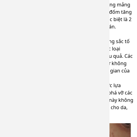
+ Đặc trưng điển hình của bớt hori là những mảng
tròn riêng biệt có màu xám hoặc nâu. Những đốm tăng
sắc tố này thường xuất hiện ở vùng da mặt đặc biệt là 2
bên gò má, 2 bên thái thương, mí mắt hoặc trán.
3. Cách điều trị bớt hori
Bớt hori được đặc trưng bởi tình trạng tăng sắc tố
ở lớp trung bì, do đó việc điều trị bằng các loại
thuốc bôi ngoài da gần như không có hiệu quả. Các
loại thuốc bôi này chỉ có thể giảm bớt chứ không
thể điều trị tận gốc và mất khá nhiều thời gian của
người bệnh.
Theo các bác sĩ da liễu, phương pháp được lựa
chọn hàng đầu là LASER . Các tia laser sẽ phá vỡ các
sắc tố da và loại bỏ chúng. Phương pháp này không
xâm lấn nên không gây tổn thương nhiều cho da,
cũng như không để lại sẹo.