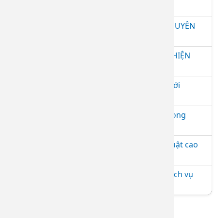
TỈNH ĐỒNG NAI
SINH HOẠT ĐẦU KHOÁ LỚP THỰC HÀNH CHUYÊN
KHOA DA LIỄU 9 THÁNG
BỆNH VIỆN DA LIỄU TỈNH ĐỒNG NAI THỰC HIỆN
XÉT NGHIỆM 64 DỊ NGUYÊN GÂY DỊ ỨNG
Bệnh viện Da liễu Đồng Nai ký kết hợp tác với
Trường Đại học Y Dược Cần Thơ
Bệnh viện Da liễu Đồng Nai khai trương Phòng
khám chuyên đề vảy nến
Bệnh viện Da liễu Đồng Nai triển khai kỹ thuật cao
trong chăm sóc, trẻ hóa da
Bệnh viện Da liễu Đồng Nai thực hiện các dịch vụ
làm đẹp an toàn, hiệu quả