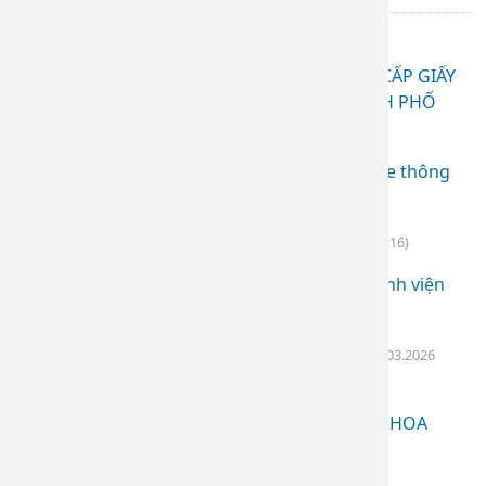
Bài liên quan
THÔNG BÁO MỜI BÁO GIÁ VỀ VIỆC CUNG CẤP GIẤY
IN NỘI BỘ CHO BỆNH VIỆN DA LIỄU THÀNH PHỐ
ĐỒNG NAI
(08.07.2026 08:38)
Thông báo yêu cầu báo giá Hệ thống giữ xe thông
minh
(15.04.2026 09:17)
THÔNG BÁO YÊU CẦU BÁO GIÁ
(07.04.2026 06:16)
Thư mời chào giá mỹ phẩm sử dụng tại bệnh viện
(19.03.2026 08:38)
Thư mời chào giá hàng hóa thiết bị y tế
(18.03.2026
08:40)
THƯ MỜI CHÀO GIÁ NHU CẦU SỬA CHỮA KHOA
BỆNH DA
(11.07.2025 04:24)