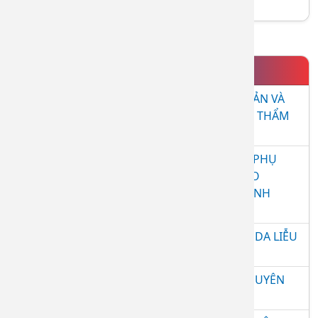
Khám và điều trị các bệnh về da liễu
TIN NỔI BẬT
HỘI THẢO KHOA HỌC "CHĂM SÓC DA CƠ BẢN VÀ
CHUYÊN SÂU TRONG THỰC HÀNH DA LIỄU - THẨM
MỸ NĂM 2026"
LỄ CÔNG BỐ QUYẾT ĐỊNH GIAO NHIỆM VỤ PHỤ
TRÁCH, ĐIỀU HÀNH BỆNH VIỆN DA LIỄU CHO
BS.CKII. ĐÀO TÂN HIỆP – PHÓ GIÁM ĐỐC BỆNH
VIỆN
LỄ KỶ NIỆM 40 NĂM THÀNH LẬP BỆNH VIỆN DA LIỄU
TỈNH ĐỒNG NAI
SINH HOẠT ĐẦU KHOÁ LỚP THỰC HÀNH CHUYÊN
KHOA DA LIỄU 9 THÁNG