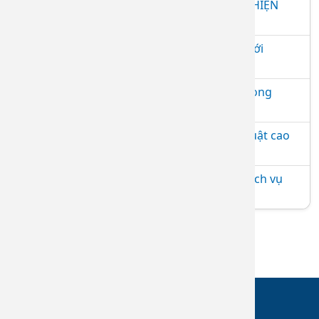
BỆNH VIỆN DA LIỄU TỈNH ĐỒNG NAI THỰC HIỆN
XÉT NGHIỆM 64 DỊ NGUYÊN GÂY DỊ ỨNG
Bệnh viện Da liễu Đồng Nai ký kết hợp tác với
Trường Đại học Y Dược Cần Thơ
Bệnh viện Da liễu Đồng Nai khai trương Phòng
khám chuyên đề vảy nến
Bệnh viện Da liễu Đồng Nai triển khai kỹ thuật cao
trong chăm sóc, trẻ hóa da
Bệnh viện Da liễu Đồng Nai thực hiện các dịch vụ
làm đẹp an toàn, hiệu quả
TRUY CẬP NHANH