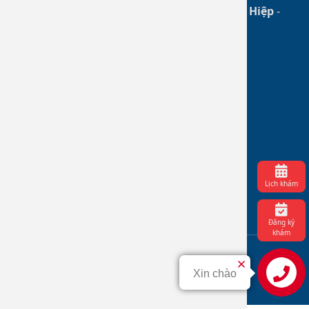
Chịu trách nhiệm chính: BS CKII.
Đào Tân Hiệp
-
Phó Giám đốc phụ trách
THỐNG KÊ
Trực tuyến: 21
Hôm nay: 40
Hôm qua: 979
Cao nhất: 23670
(13.06.26)
Lịch khám
Tổng cộng: 613933
Đăng ký
khám
© 2025, Bệnh viện Da liễu Đồng Nai
Xin chào
Liên hệ