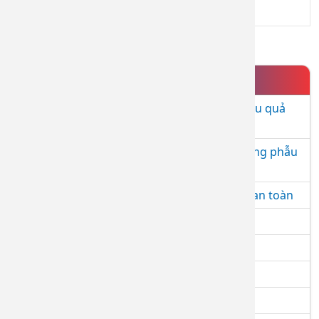
1
2
DỊCH VỤ NỔI BẬT
Tiêm BAP - giải pháp trẻ hóa da an toàn, hiệu quả
và hiện đại
Tiêm Filler - Giải pháp làm đẹp an toàn, không phẫu
thuật
Nâng cơ mặt bằng máy RF – Trẻ hóa làn da an toàn
Điều trị Laser nốt ruồi
Điều trị các loại sẹo (lồi, lõm, xấu) hiệu quả
Điều trị triệt lông bằng công nghệ IPL
Điều trị nám - tàn nhang - bớt Ota - cafe