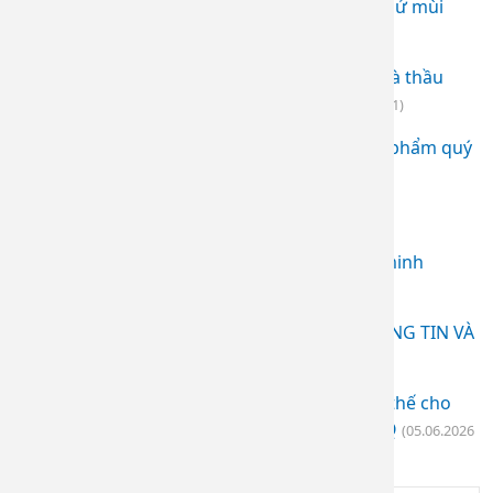
Thư mời chào giá - Máy hút khói và máy khử mùi
(12.05.2025 04:13)
Quyết định phê duyệt kết quả lựa chọn nhà thầu
mua sắm mỹ phẩm năm 2023
(05.05.2025 04:31)
Kế hoạch lựa chọn nhà thầu mua sắm mỹ phẩm quý
4/2023
(05.05.2025 04:30)
Thông báo mời chào giá
(02.10.2025 04:26)
Thư mời chào giá Hệ thống giữ xe thông minh
(05.02.2026 11:07)
THÔNG BÁO YÊU CẦU BÁO GIÁ QUẦY THÔNG TIN VÀ
TƯ VẤN DỊCH VỤ
(13.06.2026 10:18)
Thông báo yêu cầu báo giá Linh kiện thay thế cho
máy laser điều trị mạch máu Synchro VasQ
(05.06.2026
08:53)