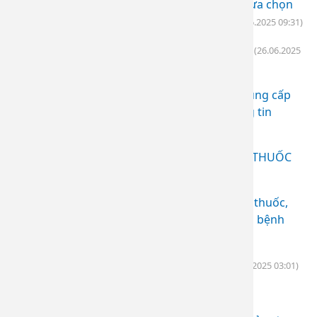
Thông báo quyết định phê duyệt kết quả lựa chọn
nhà cung cấp thuốc trang thiết bị y tế
(27.06.2025 09:31)
Thông báo kết quả lựa chọn nhà cung cấp
(26.06.2025
08:03)
Thư mời chào giá các đơn vị có năng lực cung cấp
phần mềm, trang thiết bị công nghệ thông tin
(20.06.2025 02:30)
THƯ MỜI CHÀO GIÁ HÀNG HÓA CHO NHÀ THUỐC
ĐỢT 2/2025
(05.06.2025 08:05)
Thông báo kết quả lựa chọn nhà cung cấp thuốc,
thiết bị y tế tại nhà thuốc trong khuôn viên bệnh
viện
(05.05.2025 03:03)
Thư mời gói thầu cung cấp mỹ phẩm
(05.05.2025 03:01)
Thư mời chào giá hàng hoá
(05.05.2025 02:52)