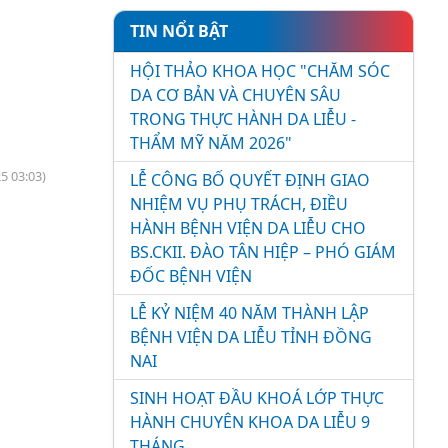
TIN NỔI BẬT
HỘI THẢO KHOA HỌC "CHĂM SÓC
DA CƠ BẢN VÀ CHUYÊN SÂU
TRONG THỰC HÀNH DA LIỄU -
THẨM MỸ NĂM 2026"
5 03:03)
LỄ CÔNG BỐ QUYẾT ĐỊNH GIAO
NHIỆM VỤ PHỤ TRÁCH, ĐIỀU
HÀNH BỆNH VIỆN DA LIỄU CHO
BS.CKII. ĐÀO TÂN HIỆP – PHÓ GIÁM
ĐỐC BỆNH VIỆN
LỄ KỶ NIỆM 40 NĂM THÀNH LẬP
BỆNH VIỆN DA LIỄU TỈNH ĐỒNG
NAI
SINH HOẠT ĐẦU KHOÁ LỚP THỰC
HÀNH CHUYÊN KHOA DA LIỄU 9
THÁNG