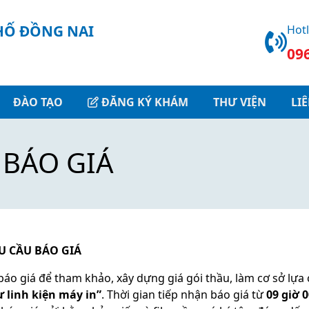
HOẠT ĐỘNG
GIỚI THIỆU
THƯ VIỆN
ĐÀO TẠO
DỊCH VỤ
HỐ ĐỒNG NAI
Hotl
09
Giới thiệu chung
Thẩm mỹ
Tin tức
Đào tạo
Hình ảnh
Ban Giám đốc
Bảng giá
Giáo dục sức khỏe
Nghiên cứu khoa học
Video
ĐÀO TẠO
ĐĂNG KÝ KHÁM
THƯ VIỆN
LI
Sơ đồ tổ chức
Xét nghiệm
Văn bản
Giáo dục truyền thông
 BÁO GIÁ
Khoa chuyên môn
Lịch khám bệnh
Phòng chức năng
Tuyển dụng
Mời thầu
U CẦU BÁO GIÁ
báo giá để tham khảo, xây dựng giá gói thầu, làm cơ sở lựa
 linh kiện máy in”
. Thời gian tiếp nhận báo giá từ
09 giờ 