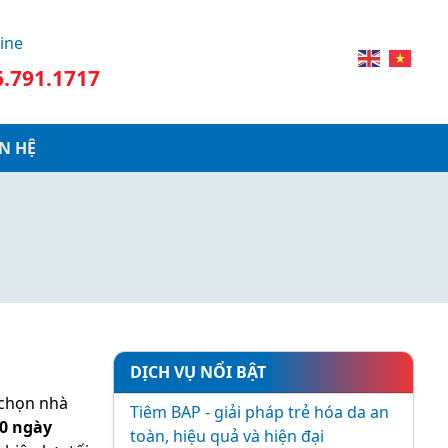
ine
6.791.1717
ÊN HỆ
DỊCH VỤ NỔI BẬT
 chọn nhà
Tiêm BAP - giải pháp trẻ hóa da an
00 ngày
toàn, hiệu quả và hiện đại