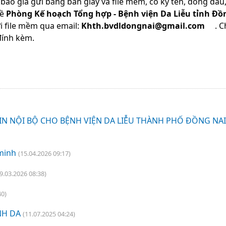
 báo giá gửi bằng bản giấy và file mềm, có ký tên, đóng dấu,
về
Phòng Kế hoạch Tổng hợp - Bệnh viện Da Liễu tỉnh Đồ
ửi file mềm qua email:
Khth.bvdldongnai@gmail.com
. C
đính kèm.
 IN NỘI BỘ CHO BỆNH VIỆN DA LIỄU THÀNH PHỐ ĐỒNG NAI
minh
(15.04.2026 09:17)
9.03.2026 08:38)
40)
NH DA
(11.07.2025 04:24)