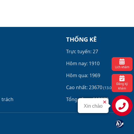
THỐNG KÊ
Trực tuyến: 27
Hôm nay: 1910
Lịch khám
Hôm qua: 1969
Đăng ký
Cao nhất: 23670
(13.06.26)
khám
 trách
Tổng cộng: 612379
Xin chào