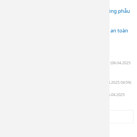
Tiêm Filler - Giải pháp làm đẹp an toàn, không phẫu
thuật
(06.04.2025 09:36)
Nâng cơ mặt bằng máy RF – Trẻ hóa làn da an toàn
(06.04.2025 09:30)
Điều trị Laser nốt ruồi
(06.04.2025 05:16)
Điều trị các loại sẹo (lồi, lõm, xấu) hiệu quả
(06.04.2025
05:04)
Điều trị triệt lông bằng công nghệ IPL
(06.04.2025 04:59)
Điều trị nám - tàn nhang - bớt Ota - cafe
(06.04.2025
04:54)
1
2