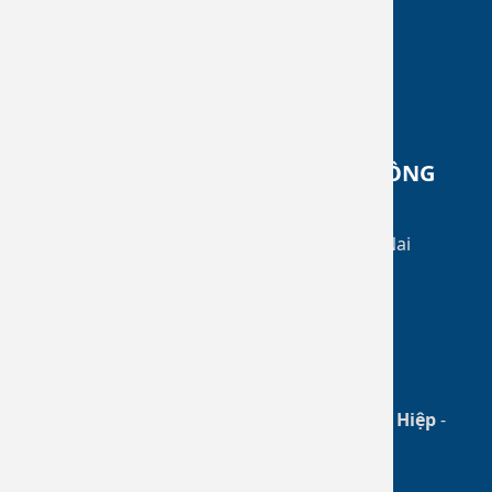
Tin tức
Đăng ký khám bệnh
Liên hệ
BỆNH VIỆN DA LIỄU THÀNH PHỐ ĐỒNG
NAI
Khu phố 3, phường Trảng Dài, TP. Đồng Nai
096.791.1717
dalieudongnai@gmail.com
Facebook
Chịu trách nhiệm chính: BS CKII.
Đào Tân Hiệp
-
Phó Giám đốc phụ trách