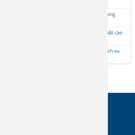
Trường Đại học Y Dược Cần Thơ
Bệnh viện Da liễu Đồng Nai khai trương Phòng
khám chuyên đề vảy nến
Bệnh viện Da liễu Đồng Nai triển khai kỹ thuật cao
trong chăm sóc, trẻ hóa da
Bệnh viện Da liễu Đồng Nai thực hiện các dịch vụ
làm đẹp an toàn, hiệu quả
TRUY CẬP NHANH
Giới thiệu
Dịch vụ