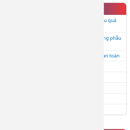
DỊCH VỤ NỔI BẬT
Tiêm BAP - giải pháp trẻ hóa da an toàn, hiệu quả
và hiện đại
Tiêm Filler - Giải pháp làm đẹp an toàn, không phẫu
thuật
Nâng cơ mặt bằng máy RF – Trẻ hóa làn da an toàn
Điều trị Laser nốt ruồi
Điều trị các loại sẹo (lồi, lõm, xấu) hiệu quả
Điều trị triệt lông bằng công nghệ IPL
Điều trị nám - tàn nhang - bớt Ota - cafe
Khám và điều trị các bệnh về da liễu