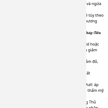
vết xước nhỏ cũng có thể để lại sẹo dày, cứng và ngứa
rát, gây ảnh hưởng thẩm mỹ lẫn tâm lý.
🔸Các phương pháp điều trị sẹo lồi hiện nay sẽ tùy theo
vị trí, tình trạng, các bác sĩ da liễu sẽ đưa ra phương
pháp phù hợp nhất
𝐓𝐚̣𝐢 𝐁𝐞̣̂𝐧𝐡 𝐯𝐢𝐞̣̂𝐧 𝐃𝐚 𝐥𝐢𝐞̂̃𝐮 𝐭𝐢̉𝐧𝐡 Đ𝐨̂̀𝐧𝐠 𝐍𝐚𝐢, 𝐜𝐚́𝐜 𝐩𝐡𝐮̛𝐨̛𝐧𝐠 𝐩𝐡𝐚́𝐩 đ𝐢𝐞̂̀𝐮
𝐭𝐫𝐢̣ 𝐬𝐞̣𝐨 𝐥𝐨̂̀𝐢 đ𝐚𝐧𝐠 đ𝐮̛𝐨̛̣𝐜 𝐚́𝐩 𝐝𝐮̣𝐧𝐠 𝐡𝐢𝐞̣̂𝐮 𝐪𝐮𝐚̉ 𝐠𝐨̂̀𝐦:
• 𝘛𝘪𝘦̂𝘮 𝘵𝘩𝘶𝘰̂́𝘤 𝘷𝘢̀𝘰 𝘴𝘦̣𝘰 (thường là corticosteroid hoặc
phối hợp thuốc khác): làm mềm, phẳng sẹo và giảm
cảm giác căng ngứa.
• 𝘓𝘢𝘴𝘦𝘳 𝘮𝘢̣𝘤𝘩 𝘮𝘢́𝘶 𝘗𝘋𝘓 (Pulsed Dye Laser): giảm đỏ,
giảm viêm và hỗ trợ làm phẳng sẹo.
• 𝘟𝘪̣𝘵 𝘯𝘪𝘵𝘰̛ 𝘭𝘰̉𝘯𝘨 (𝘢́𝘱 𝘭𝘢̣𝘯𝘩): giúp phá hủy mô xơ bất
thường, kích thích tái tạo mô mới.
• 𝘛𝘪𝘦̂̉𝘶 𝘱𝘩𝘢̂̃𝘶 𝘤𝘢̆́𝘵 𝘴𝘦̣𝘰 𝘬𝘦̂́𝘵 𝘩𝘰̛̣𝘱 𝘵𝘪𝘦̂𝘮 𝘱𝘩𝘰̀𝘯𝘨 𝘵𝘢́𝘪 𝘱𝘩𝘢́𝘵: áp
dụng cho sẹo lớn, tồn tại lâu năm; giúp tái tạo thẩm mỹ
vùng da tổn thương.
📌𝐌𝐨̣̂𝐭 𝐭𝐫𝐮̛𝐨̛̀𝐧𝐠 𝐡𝐨̛̣𝐩 đ𝐢𝐞̂̀𝐮 𝐭𝐫𝐢̣ 𝐭𝐡𝐮̛̣𝐜 𝐭𝐞̂́ Vừa qua, Phòng Thủ
thuật – Bệnh viện Da liễu tỉnh Đồng Nai đã tiếp nhận