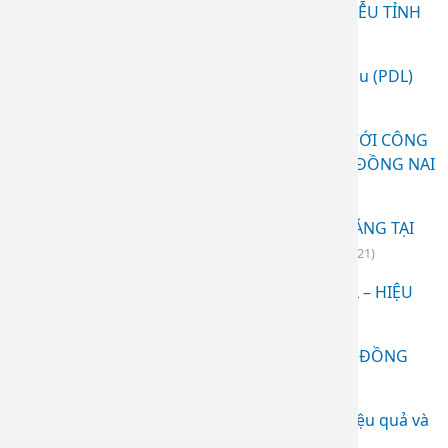
TIỂU PHẪU NỐT RUỒI TẠI BỆNH VIỆN DA LIỄU TỈNH
ĐỒNG NAI
(24.12.2025 03:46)
Điều trị mụn viêm nặng với Laser mạch máu (PDL)
(24.12.2025 03:44)
TRẺ HÓA LÀN DA - MỜ NÁM, TÀN NHANG VỚI CÔNG
NGHỆ LASER PICO TẠI BỆNH VIỆN DA LIỄU ĐỒNG NAI
(03.11.2025 09:24)
XÓA NEVUS HORI – LẤY LẠI LÀN DA TƯƠI SÁNG TẠI
BỆNH VIỆN DA LIỄU ĐỒNG NAI
(03.11.2025 09:21)
TRỊ HỒNG BAN SAU MỤN BẰNG LASER PDL – HIỆU
QUẢ RÕ RỆT CHỈ SAU 2 LẦN
(03.11.2025 09:12)
ĐIỀU TRỊ SẸO LÕM TẠI BỆNH VIỆN DA LIỄU ĐỒNG
NAI
(24.04.2025 10:56)
Tiêm BAP - giải pháp trẻ hóa da an toàn, hiệu quả và
hiện đại
(06.04.2025 09:44)