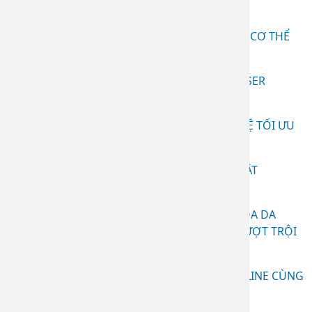
(15.07.2026 11:26)
RF POLLOGEN LEGEND – TẠO ĐƯỜNG NÉT CƠ THỂ
KHÔNG XÂM LẤN
(15.07.2026 11:23)
HIỆU QUẢ ĐIỀU TRỊ NEVUS HORI BẰNG LASER
Nd:YAG
(26.06.2026 09:30)
AQUAMESODERM - GIẢI PHÁP CÔNG NGHỆ TỐI ƯU
CHO LÀN DA KHỎE ĐẸP!
(02.02.2026 09:12)
BOTOX-TRẺ NGAY KHÔNG CẦN PHẪU THUẬT
(13.01.2026 09:41)
CÔNG NGHỆ RF ĐA CỰC –BÍ QUYẾT TRẺ HÓA DA
CHUẨN Y KHOA, AN TOÀN VÀ HIỆU QUẢ VƯỢT TRỘI
(13.01.2026 09:36)
NÂNG CƠ - GIẢM MỠ - TẠO NÉT CHUẨN V LINE CÙNG
HIFU
(24.12.2025 03:48)