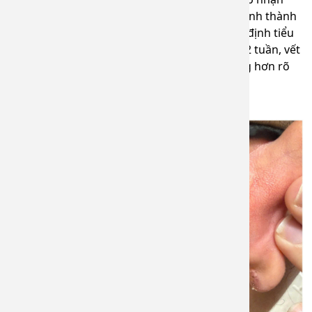
một trường hợp sẹo lồi ở tai kéo dài 5 năm, hình thành
sau khi bấm lỗ tai. Bệnh nhân được bác sĩ chỉ định tiểu
phẫu cắt sẹo kết hợp tiêm thuốc tại chỗ. Sau 2 tuần, vết
sẹo đã đáp ứng điều trị rất tốt, mềm và phẳng hơn rõ
rệt.