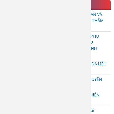
TIN NỔI BẬT
HỘI THẢO KHOA HỌC "CHĂM SÓC DA CƠ BẢN VÀ
CHUYÊN SÂU TRONG THỰC HÀNH DA LIỄU - THẨM
MỸ NĂM 2026"
LỄ CÔNG BỐ QUYẾT ĐỊNH GIAO NHIỆM VỤ PHỤ
TRÁCH, ĐIỀU HÀNH BỆNH VIỆN DA LIỄU CHO
BS.CKII. ĐÀO TÂN HIỆP – PHÓ GIÁM ĐỐC BỆNH
VIỆN
LỄ KỶ NIỆM 40 NĂM THÀNH LẬP BỆNH VIỆN DA LIỄU
TỈNH ĐỒNG NAI
SINH HOẠT ĐẦU KHOÁ LỚP THỰC HÀNH CHUYÊN
KHOA DA LIỄU 9 THÁNG
BỆNH VIỆN DA LIỄU TỈNH ĐỒNG NAI THỰC HIỆN
XÉT NGHIỆM 64 DỊ NGUYÊN GÂY DỊ ỨNG
Bệnh viện Da liễu Đồng Nai ký kết hợp tác với