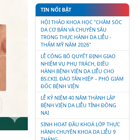
TIN NỔI BẬT
HỘI THẢO KHOA HỌC "CHĂM SÓC
DA CƠ BẢN VÀ CHUYÊN SÂU
TRONG THỰC HÀNH DA LIỄU -
THẨM MỸ NĂM 2026"
LỄ CÔNG BỐ QUYẾT ĐỊNH GIAO
NHIỆM VỤ PHỤ TRÁCH, ĐIỀU
HÀNH BỆNH VIỆN DA LIỄU CHO
BS.CKII. ĐÀO TÂN HIỆP – PHÓ GIÁM
ĐỐC BỆNH VIỆN
LỄ KỶ NIỆM 40 NĂM THÀNH LẬP
BỆNH VIỆN DA LIỄU TỈNH ĐỒNG
NAI
SINH HOẠT ĐẦU KHOÁ LỚP THỰC
HÀNH CHUYÊN KHOA DA LIỄU 9
THÁNG