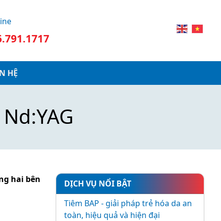
ine
6.791.1717
ÊN HỆ
 Nd:YAG
ng hai bên
DỊCH VỤ NỔI BẬT
Tiêm BAP - giải pháp trẻ hóa da an
toàn, hiệu quả và hiện đại