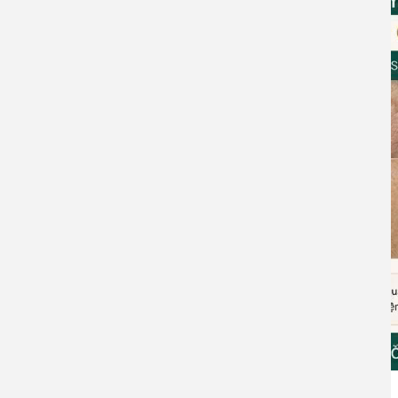
Laser Nd:YAG Fotona StarWalker MaQX giúp: